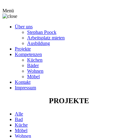
Menü
Über uns
Stephan Poock
Arbeitsplatz mieten
Ausbildung
Projekte
Kompetenzen
Küchen
Bäder
Wohnen
Möbel
Kontakt
Impressum
PROJEKTE
Alle
Bad
Küche
Möbel
Wohnen