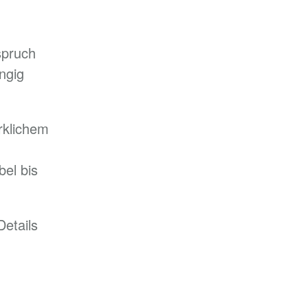
spruch
ngig
rklichem
el bis
etails