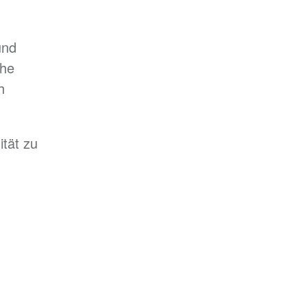
und
che
h
ität zu